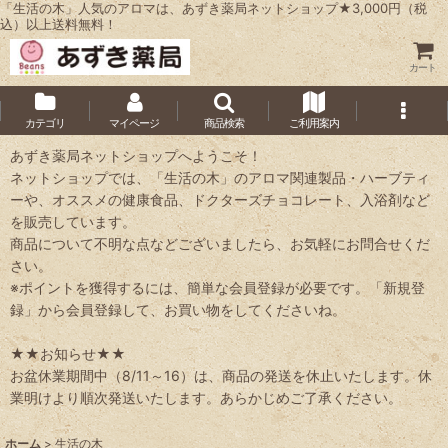
「生活の木」人気のアロマは、あずき薬局ネットショップ★3,000円（税
込）以上送料無料！
カート
カテゴリ
マイページ
商品検索
ご利用案内
あずき薬局ネットショップへようこそ！
ネットショップでは、「生活の木」のアロマ関連製品・ハーブティ
ーや、オススメの健康食品、ドクターズチョコレート、入浴剤など
を販売しています。
商品について不明な点などございましたら、お気軽にお問合せくだ
さい。
※ポイントを獲得するには、簡単な会員登録が必要です。「新規登
録」から会員登録して、お買い物をしてくださいね。
★★お知らせ★★
お盆休業期間中（8/11～16）は、商品の発送を休止いたします。休
業明けより順次発送いたします。あらかじめご了承ください。
ホーム
>
生活の木