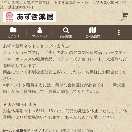
「生活の木」人気のアロマは、あずき薬局ネットショップ★3,000円（税
込）以上送料無料！
カート
カテゴリ
マイページ
商品検索
ご利用案内
あずき薬局ネットショップへようこそ！
ネットショップでは、「生活の木」のアロマ関連製品・ハーブティ
ーや、オススメの健康食品、ドクターズチョコレート、入浴剤など
を販売しています。
商品について不明な点などございましたら、お気軽にお問合せくだ
さい。
※ポイントを獲得するには、簡単な会員登録が必要です。「新規登
録」から会員登録して、お買い物をしてくださいね。
★★お知らせ★★
お盆休業期間中（8/11～16）は、商品の発送を休止いたします。休
業明けより順次発送いたします。あらかじめご了承ください。
ホーム
>
健康食品・サプリメント
>
神宝塩 ・お試し100g