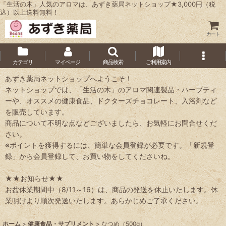
「生活の木」人気のアロマは、あずき薬局ネットショップ★3,000円（税
込）以上送料無料！
カート
カテゴリ
マイページ
商品検索
ご利用案内
あずき薬局ネットショップへようこそ！
ネットショップでは、「生活の木」のアロマ関連製品・ハーブティ
ーや、オススメの健康食品、ドクターズチョコレート、入浴剤など
を販売しています。
商品について不明な点などございましたら、お気軽にお問合せくだ
さい。
※ポイントを獲得するには、簡単な会員登録が必要です。「新規登
録」から会員登録して、お買い物をしてくださいね。
★★お知らせ★★
お盆休業期間中（8/11～16）は、商品の発送を休止いたします。休
業明けより順次発送いたします。あらかじめご了承ください。
ホーム
>
健康食品・サプリメント
>
なつめ（500g）